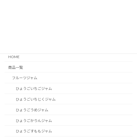
甘夏
ビッグマム(bigmum.net)
製造所
兵庫県加古川市平岡町
新在家2069-2
Contents
HOME
商品一覧
フルーツジャム
ひょうごいちごジャム
ひょうごいちじくジャム
ひょうごうめジャム
ひょうごかりんジャム
ひょうごすももジャム