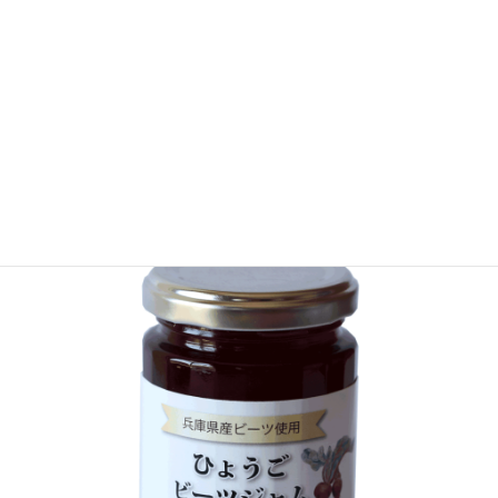
（売切れ）
ひょうご激辛とうがらしジャム（140ｇ）