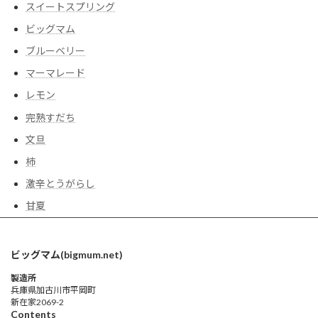
スイートスプリング
ビッグマム
ブルーベリー
マーマレード
レモン
完熟すだち
文旦
柿
激辛とうがらし
甘夏
ビッグマム(bigmum.net)
製造所
兵庫県加古川市平岡町
新在家2069-2
Contents